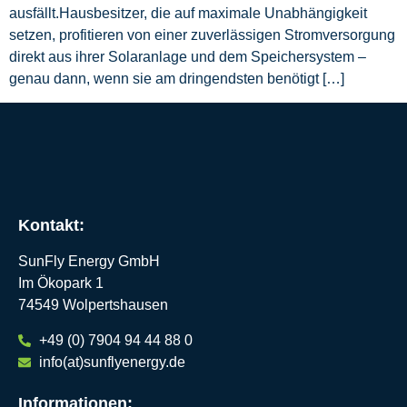
ausfällt.Hausbesitzer, die auf maximale Unabhängigkeit
setzen, profitieren von einer zuverlässigen Stromversorgung
direkt aus ihrer Solaranlage und dem Speichersystem –
genau dann, wenn sie am dringendsten benötigt […]
Kontakt:
SunFly Energy GmbH
Im Ökopark 1
74549 Wolpertshausen
+49 (0) 7904 94 44 88 0
info(at)sunflyenergy.de
Informationen: