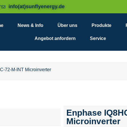
r
info(at)sunflyenergy.de
me
News & Info
Über uns
Produkte
Angebot anfordern
Service
-72-M-INT Microinverter
Enphase IQ8HC
Microinverter