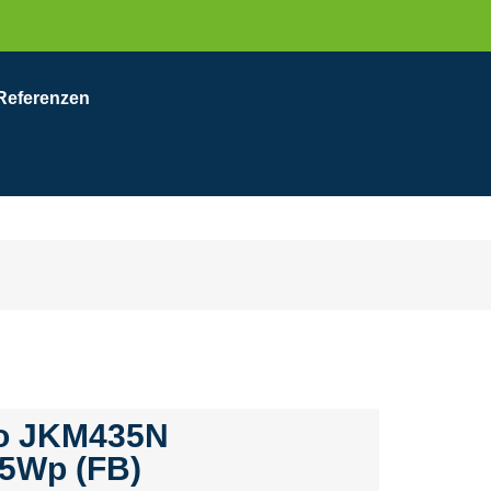
Referenzen
eo JKM435N
5Wp (FB)