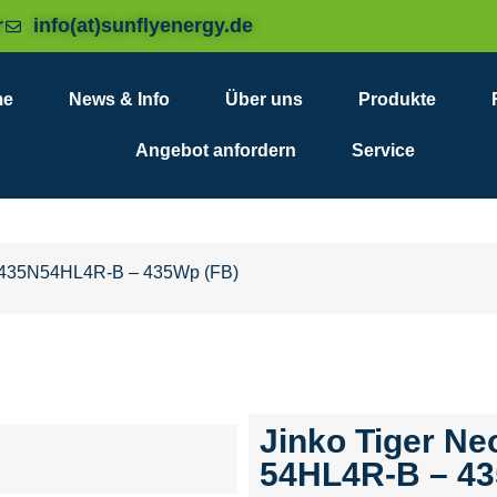
r
info(at)sunflyenergy.de
me
News & Info
Über uns
Produkte
Angebot anfordern
Service
M435N54HL4R-B – 435Wp (FB)
Jinko Tiger N
54HL4R-B – 43