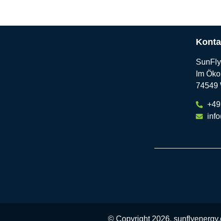
Konta
SunFl
Im Öko
74549 
+49
info
© Copyright 2026, sunflyenergy