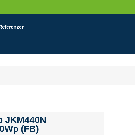
Referenzen
eo JKM440N
0Wp (FB)