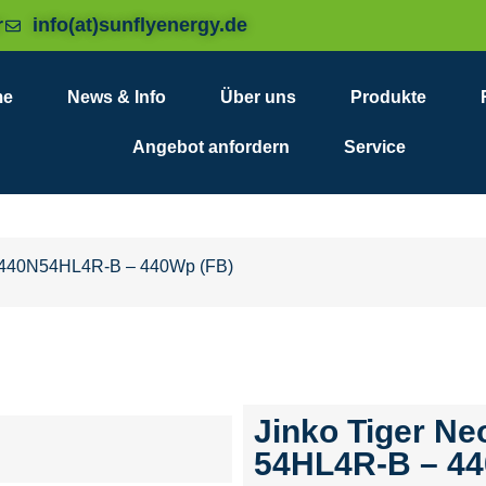
r
info(at)sunflyenergy.de
me
News & Info
Über uns
Produkte
Angebot anfordern
Service
M440N54HL4R-B – 440Wp (FB)
Jinko Tiger N
54HL4R-B – 44