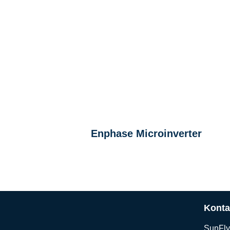
Enphase Microinverter
Konta
SunFl