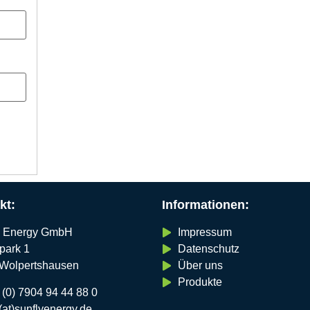
kt:
Informationen:
y Energy GmbH
Impressum
park 1
Datenschutz
Wolpertshausen
Über uns
Produkte
 (0) 7904 94 44 88 0
(at)sunflyenergy.de