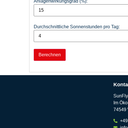
Anlagenwirkungsgrad (%):
Durchschnittliche Sonnenstunden pro Tag:
Berechnen
Konta
SunFl
Im Öko
74549 
+49
info